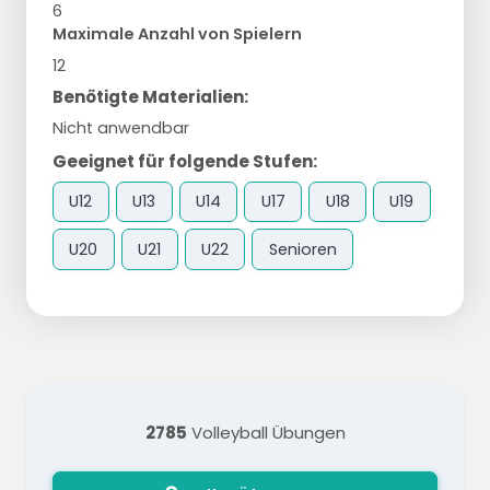
6
Maximale Anzahl von Spielern
12
Benötigte Materialien:
Nicht anwendbar
Geeignet für folgende Stufen:
U12
U13
U14
U17
U18
U19
U20
U21
U22
Senioren
2785
Volleyball Übungen