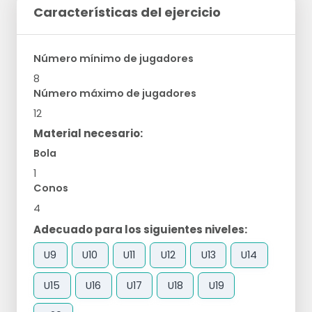
Características del ejercicio
Número mínimo de jugadores
8
Número máximo de jugadores
12
Material necesario:
Bola
1
Conos
4
Adecuado para los siguientes niveles:
U9
U10
U11
U12
U13
U14
U15
U16
U17
U18
U19