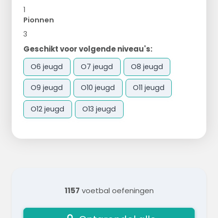
1
Pionnen
3
Geschikt voor volgende niveau's:
O6 jeugd
O7 jeugd
O8 jeugd
O9 jeugd
O10 jeugd
O11 jeugd
O12 jeugd
O13 jeugd
1157
voetbal oefeningen