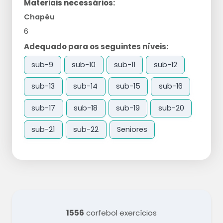
Materiais necessários:
Chapéu
6
Adequado para os seguintes níveis:
sub-9
sub-10
sub-11
sub-12
sub-13
sub-14
sub-15
sub-16
sub-17
sub-18
sub-19
sub-20
sub-21
sub-22
Seniores
1556
corfebol exercícios