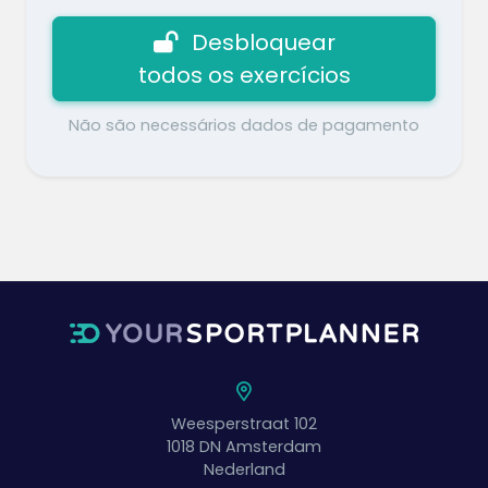
Desbloquear
todos os exercícios
Não são necessários dados de pagamento
Weesperstraat 102
1018 DN
Amsterdam
Nederland