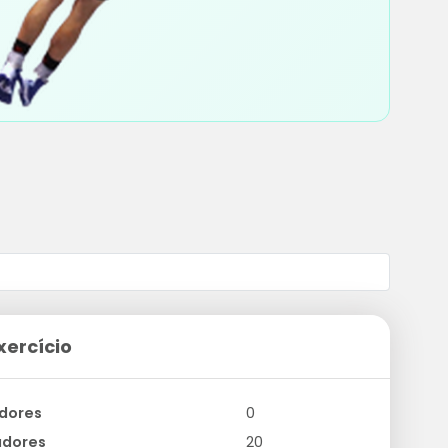
xercício
dores
0
adores
20