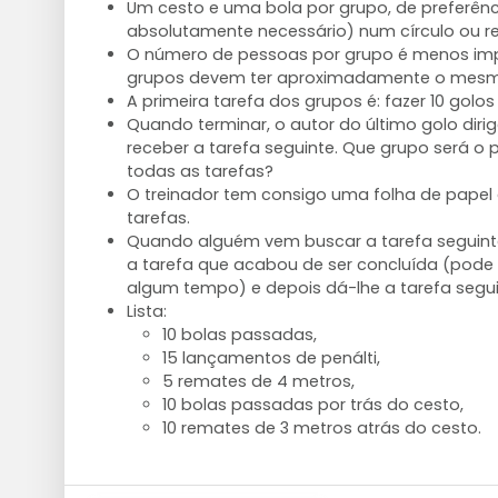
Um cesto e uma bola por grupo, de preferên
absolutamente necessário) num círculo ou re
O número de pessoas por grupo é menos im
grupos devem ter aproximadamente o mes
A primeira tarefa dos grupos é: fazer 10 golo
Quando terminar, o autor do último golo diri
receber a tarefa seguinte. Que grupo será o 
todas as tarefas?
O treinador tem consigo uma folha de papel
tarefas.
Quando alguém vem buscar a tarefa seguinte
a tarefa que acabou de ser concluída (pode 
algum tempo) e depois dá-lhe a tarefa segui
Lista:
10 bolas passadas,
15 lançamentos de penálti,
5 remates de 4 metros,
10 bolas passadas por trás do cesto,
10 remates de 3 metros atrás do cesto.