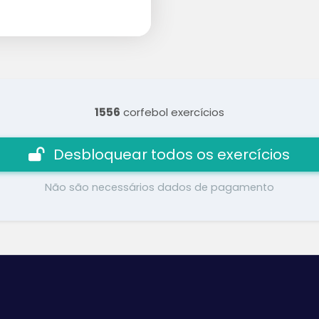
1556
corfebol exercícios
Desbloquear todos os exercícios
Não são necessários dados de pagamento