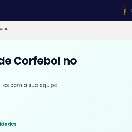
ícios
 de Corfebol no
lhe-os com a sua equipa
sidades