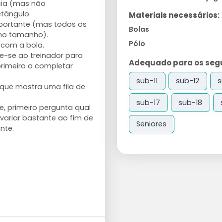
cia (mas não
tângulo.
Materiais necessários:
portante (mas todos os
Bolas
mo tamanho).
Pólo
s com a bola.
ge-se ao treinador para
Adequado para os segui
primeiro a completar
sub-11
sub-12
s
 que mostra uma fila de
sub-17
sub-18
, primeiro pergunta qual
variar bastante ao fim de
Seniores
nte.