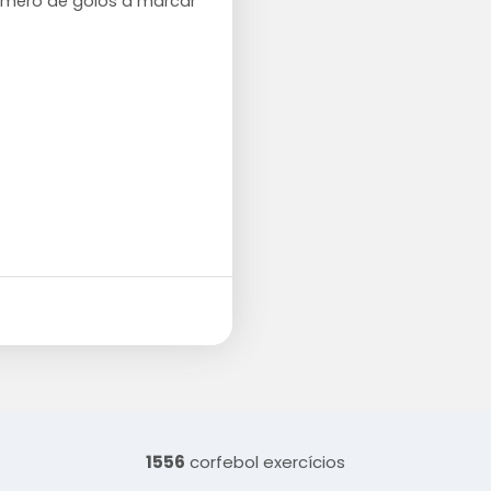
úmero de golos a marcar
1556
corfebol exercícios