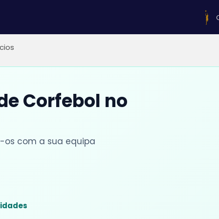
ícios
 de Corfebol no
lhe-os com a sua equipa
sidades