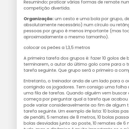
Resumindo
:
praticar várias formas de remate nu
competição divertida.
Organização:
um cesto e uma bola por grupo, d
absolutamente necessário) num círculo ou retân
pessoas por grupo é menos importante (mas tod
aproximadamente o mesmo tamanho).
colocar os peões a 1,3,5 metros
A primeira tarefa dos grupos é: fazer 10 golos de
terminarem, o autor do último golo corre para o t
tarefa seguinte. Que grupo será o primeiro a com
Entretanto, o treinador anda de um lado para o o
corrigindo os jogadores. Tem consigo uma folha
uma fila de tarefas. Quando alguém vem buscar a
começa por perguntar qual a tarefa que acabou d
pode variar consideravelmente ao fim de algum 
tarefa seguinte. Um exemplo de lista: 10 bolas p
de penálti, 5 remates de 8 metros, 10 bolas passa
bolas desviadas junto ao poste, 10 remates de 6 m