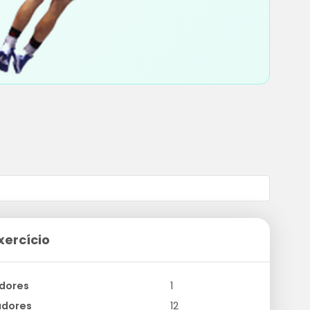
xercício
dores
1
adores
12