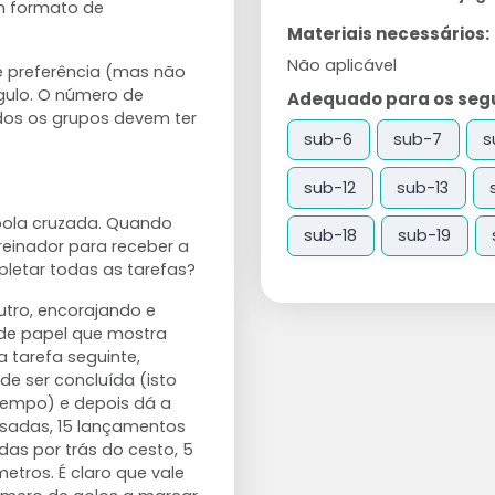
m formato de
Materiais necessários:
Não aplicável
e preferência (mas não
gulo. O número de
Adequado para os segui
os os grupos devem ter
sub-6
sub-7
s
sub-12
sub-13
 bola cruzada. Quando
sub-18
sub-19
reinador para receber a
pletar todas as tarefas?
utro, encorajando e
 de papel que mostra
 tarefa seguinte,
e ser concluída (isto
tempo) e depois dá a
assadas, 15 lançamentos
das por trás do cesto, 5
etros. É claro que vale