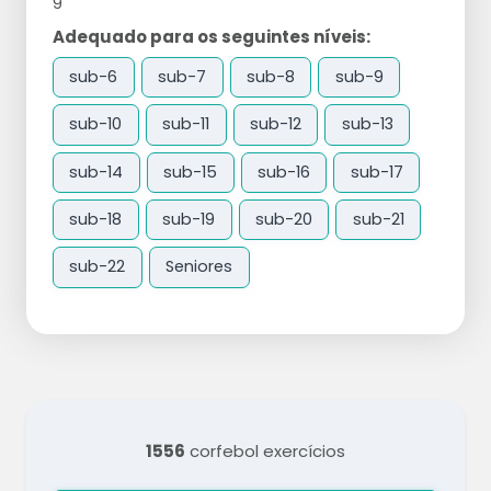
9
Adequado para os seguintes níveis:
sub-6
sub-7
sub-8
sub-9
sub-10
sub-11
sub-12
sub-13
sub-14
sub-15
sub-16
sub-17
sub-18
sub-19
sub-20
sub-21
sub-22
Seniores
1556
corfebol exercícios