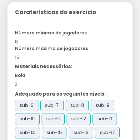
Caraterísticas do exercício
Número mínimo de jogadores
8
Número máximo de jogadores
15
Materiais necessários:
Bola
3
Adequado para os seguintes níveis:
sub-6
sub-7
sub-8
sub-9
sub-10
sub-11
sub-12
sub-13
sub-14
sub-15
sub-16
sub-17