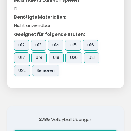
Maximale Anzahl von Spielern
12
Benötigte Materialien:
Nicht anwendbar
Geeignet für folgende Stufen:
U12
U13
U14
U15
U16
U17
U18
U19
U20
U21
U22
Senioren
2785
Volleyball Übungen