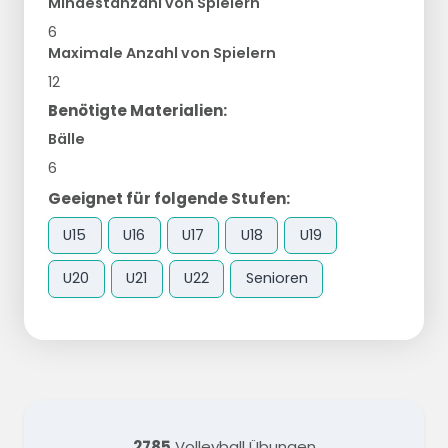
Mindestanzahl von Spielern
6
Maximale Anzahl von Spielern
12
Benötigte Materialien:
Bälle
6
Geeignet für folgende Stufen:
U15
U16
U17
U18
U19
U20
U21
U22
Senioren
2785
Volleyball Übungen