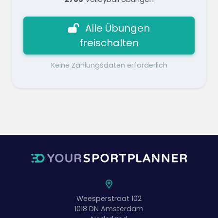
Alle Übungen
freischalten
Keine Zahlungsdaten erforderlich
Weesperstraat 102
1018 DN
Amsterdam