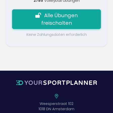
2785
Volleyball Übungen
Alle Übungen
freischalten
Keine Zahlungsdaten erforderlich
Weesperstraat 102
1018 DN
Amsterdam