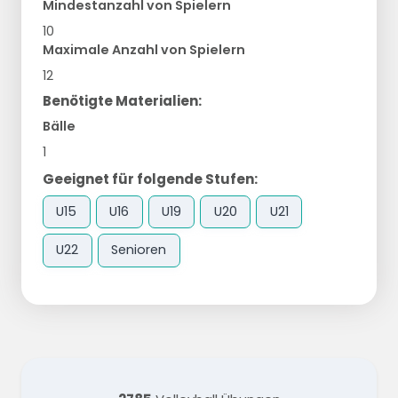
Mindestanzahl von Spielern
10
Maximale Anzahl von Spielern
12
Benötigte Materialien:
Bälle
1
Geeignet für folgende Stufen:
U15
U16
U19
U20
U21
U22
Senioren