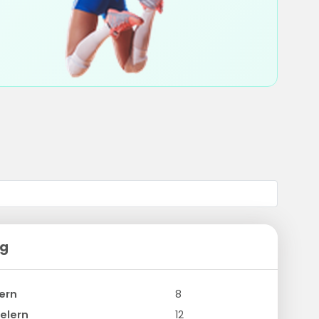
ng
ern
8
elern
12