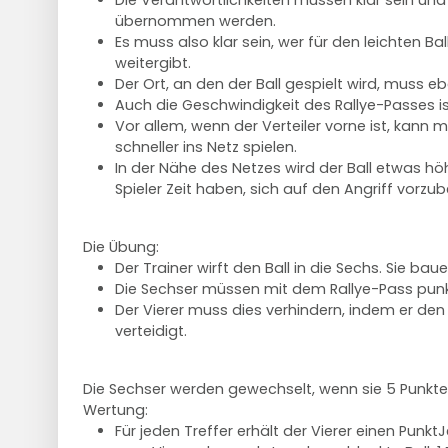
Die Verantwortlichkeiten müssen klar sein und
übernommen werden.
Es muss also klar sein, wer für den leichten Bal
weitergibt.
Der Ort, an den der Ball gespielt wird, muss ebe
Auch die Geschwindigkeit des Rallye-Passes is
Vor allem, wenn der Verteiler vorne ist, kann 
schneller ins Netz spielen.
In der Nähe des Netzes wird der Ball etwas höh
Spieler Zeit haben, sich auf den Angriff vorzub
Die Übung:
Der Trainer wirft den Ball in die Sechs. Sie bau
Die Sechser müssen mit dem Rallye-Pass punk
Der Vierer muss dies verhindern, indem er den
verteidigt.
Die Sechser werden gewechselt, wenn sie 5 Punkt
Wertung:
Für jeden Treffer erhält der Vierer einen Punkt