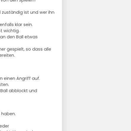
 von den Spielern
l zuständig ist und wer ihn
nfalls klar sein.
t wichtig.
man den Ball etwas
er gespielt, so dass alle
ereiten.
en einen Angriff auf.
ten.
 Ball abblockt und
e haben.
Jeder