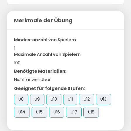
Merkmale der Übung
Mindestanzahl von Spielern
1
Maximale Anzahl von Spielern
100
Benötigte Materialien:
Nicht anwendbar
Geeignet für folgende Stufen:
U8
U9
U10
U11
U12
U13
U14
U15
U16
U17
U18