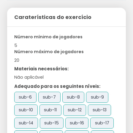
Caraterísticas do exercício
Número mínimo de jogadores
5
Número máximo de jogadores
20
Materiais necessários:
Não aplicável
Adequado para os seguintes níveis:
sub-6
sub-7
sub-8
sub-9
sub-10
sub-11
sub-12
sub-13
sub-14
sub-15
sub-16
sub-17