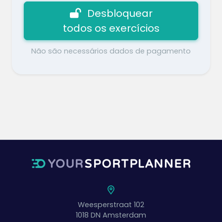
Desbloquear
todos os exercícios
Não são necessários dados de pagamento
Weesperstraat 102
1018 DN
Amsterdam