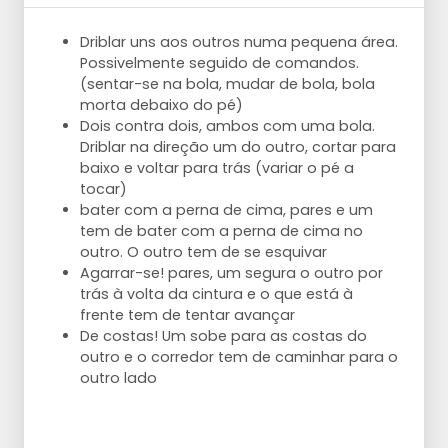
frente da outra. Divida os jogadores entre
as duas balizas. (Com muitos jogadores,
Driblar uns aos outros numa pequena área.
pode fazer dois campos)
Possivelmente seguido de comandos.
Um dos lados tem a bola e joga para o
(sentar-se na bola, mudar de bola, bola
outro lado.
morta debaixo do pé)
Começa então o 1 contra 1.
Dois contra dois, ambos com uma bola.
Uma das equipas deve atacar e a outra
Driblar na direção um do outro, cortar para
defender.
baixo e voltar para trás (variar o pé a
Só é permitido rematar à baliza com os
tocar)
peões.
bater com a perna de cima, pares e um
Se a equipa defensora retirar a bola, os
tem de bater com a perna de cima no
papéis invertem-se.
outro. O outro tem de se esquivar
Ao jogar este jogo rápido, pratica-se o
Agarrar-se! pares, um segura o outro por
passe, a receção, o ataque e a defesa.
trás à volta da cintura e o que está à
Mas também os passes rápidos e a
frente tem de tentar avançar
perspicácia.
De costas! Um sobe para as costas do
outro e o corredor tem de caminhar para o
outro lado