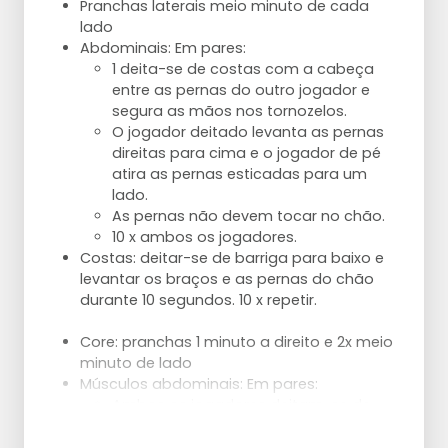
Pranchas laterais meio minuto de cada
lado
Abdominais: Em pares:
1 deita-se de costas com a cabeça
entre as pernas do outro jogador e
segura as mãos nos tornozelos.
O jogador deitado levanta as pernas
direitas para cima e o jogador de pé
atira as pernas esticadas para um
lado.
As pernas não devem tocar no chão.
10 x ambos os jogadores.
Costas: deitar-se de barriga para baixo e
levantar os braços e as pernas do chão
durante 10 segundos. 10 x repetir.
Core: pranchas 1 minuto a direito e 2x meio
minuto de lado
Músculos abdominais: Em pares:
Ambos os jogadores deitam-se de
costas e apoiam-se nos cotovelos
com os pés virados um para o outro e