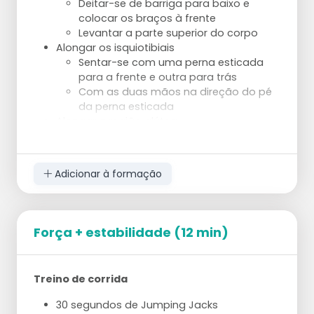
Deitar-se de barriga para baixo e
colocar os braços à frente
Levantar a parte superior do corpo
Alongar os isquiotibiais
Sentar-se com uma perna esticada
para a frente e outra para trás
Com as duas mãos na direção do pé
da perna esticada
Alongar a região glútea
Deitado de costas Agarrar uma perna
pela coxa e puxar na sua direção
Dobrar a outra perna e pousar sobre a
Adicionar à formação
coxa ao nível do joelho
Alongamento da ponte:
2 séries de 20 repetições
Pranchas:
Força + estabilidade (12 min)
2 séries de 20-30 segundos
Agachamentos:
2 séries de 20 repetições
Treino de corrida
Flexões:
2 séries de 15 repetições
30 segundos de Jumping Jacks
Burpees: