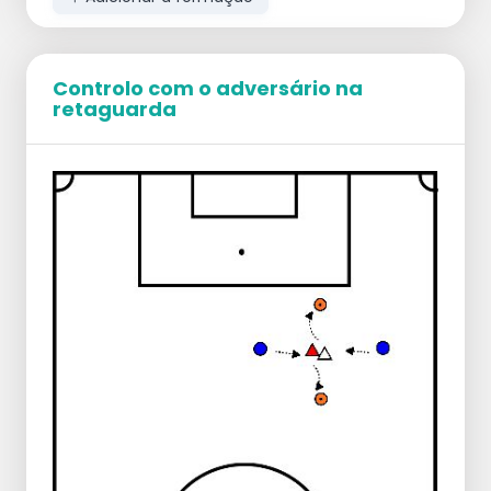
direito, com o outro braço esticado
30 segundos de prancha lateral do lado
esquerdo, com o outro braço esticado
30 segundos de prancha normal 30
Controlo com o adversário na
retaguarda
segundos de prancha homem-aranha
Flexão de bicicleta
2 x 1 minuto (20 segundos de descanso)
Flexões
3 x 8 flexões com palmas