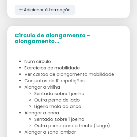
os pés sobrepostos.
Adicionar à formação
As pernas esticadas devem estar fora
do chão e os pés devem fazer 10
círculos à volta um do outro no
sentido contrário ao dos ponteiros do
Círculo de alongamento -
relógio e depois 10 círculos no sentido
alongamento...
dos ponteiros do relógio.
Costas: Super-Homem:
De mãos e joelhos.
Num círculo
1 Braço e perna oposta são mantidos
Exercícios de mobilidade
no ar e esticados para a frente/para
Ver cartão de alongamento mobilidade
trás durante 10 segundos.
Conjuntos de 10 repetições
Depois troque para o outro braço e
Alongar a virilha
perna.
Sentado sobre 1 joelho
Repetir 10 vezes.
Outra perna de lado
Ligeira mola da anca
Alongar a anca
Sentado sobre 1 joelho
Outra perna para a frente (lunge)
Alongar a zona lombar