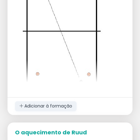
3º exercício = fazer o mesmo com algumas
bolas "medizin" ou 1 ou 2 bolas "medizin"
pelo meio
agora em posição de prancha ou de
flexão
1º exercício = cada um passa a bola por
baixo de si para o jogador seguinte que
está a passar / à volta para a esquerda
2º exercício = cada um rola a bola por
baixo para o jogador seguinte, passando
por cima / à volta para a direita
3º exercício = agora a bola também pode
ser rolada para outro jogador, por
exemplo, para o outro lado
Adicionar à formação
Faça um campo com cerca de um quarto
de um campo de futebol.
O aquecimento de Ruud
Coloque duas balizas pequenas uma em