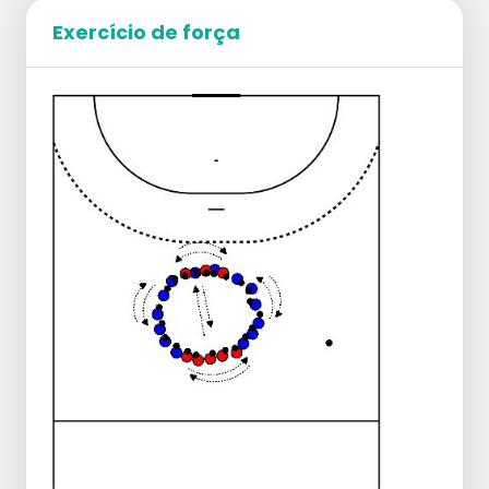
livre
"FAL
AR"
Exercício de força
Jogar a bola com o pé direito, à
velocidade certa e com
precisão
"PRÓXIMO
"
Tática de equipa
Jogar em profundidade, se possível
"DEEP
"
Abrir bem se a profundidade falhar "
WIDE
"
Divertido:
Dizer bombas em vez de bolas.