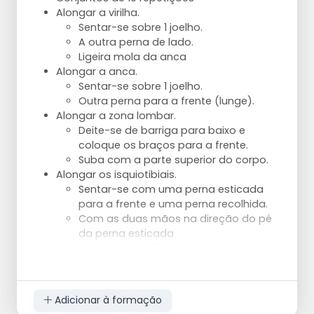
Bola baixa.
Alongar a virilha.
Tomada de controlo.
Sentar-se sobre 1 joelho.
Virar para a esquerda ou para a
A outra perna de lado.
direita.
Ligeira mola da anca
Variante 4:
Alongar a anca.
Bola alta.
Sentar-se sobre 1 joelho.
Tomada de controlo.
Outra perna para a frente (lunge).
Virar à esquerda ou à direita.
Alongar a zona lombar.
Deite-se de barriga para baixo e
coloque os braços para a frente.
Suba com a parte superior do corpo.
Alongar os isquiotibiais.
Sentar-se com uma perna esticada
para a frente e uma perna recolhida.
Com as duas mãos na direção do pé
da perna esticada
Alongar a região glútea.
Deitado de costas Agarrar uma perna
pela coxa e puxar na sua direção.
A outra perna deve ser dobrada e
Adicionar à formação
colocada na parte superior da perna,