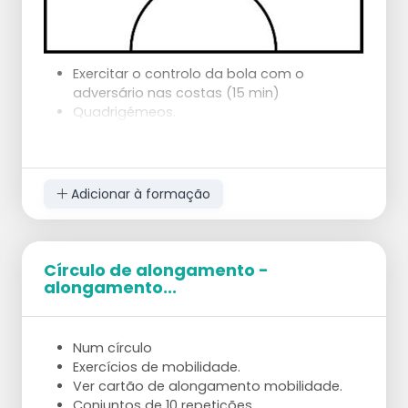
Exercitar o controlo da bola com o
adversário nas costas (15 min)
Quadrigémeos.
Jogador A e B no meio, os outros dois nos
lados.
Os jogadores A e B jogam à vez, ambos 10
vezes em diferentes variações.
Adicionar à formação
Quando os jogadores A e B tiverem jogado
10 vezes, trocam com C e D.
Variante 1:
Bola baixa.
Círculo de alongamento -
Tomada de controlo e 5 seg.
alongamento...
Espera.
Variante 2:
Bola alta.
Num círculo
Recuperação e 5 seg.
Exercícios de mobilidade.
Espera.
Ver cartão de alongamento mobilidade.
Variante 3:
Conjuntos de 10 repetições