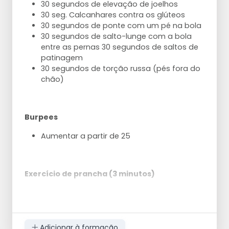
30 segundos de elevação de joelhos
2 séries de 10 repetições
30 seg. Calcanhares contra os glúteos
30 segundos de ponte com um pé na bola
30 segundos de salto-lunge com a bola
entre as pernas 30 segundos de saltos de
patinagem
30 segundos de torção russa (pés fora do
chão)
Burpees
Aumentar a partir de 25
Exercício de prancha (3 minutos)
30 segundos de prancha normal
30 segundos de elevação da perna
esquerda e direita alternadamente
30 segundos de prancha lateral do lado
Adicionar à formação