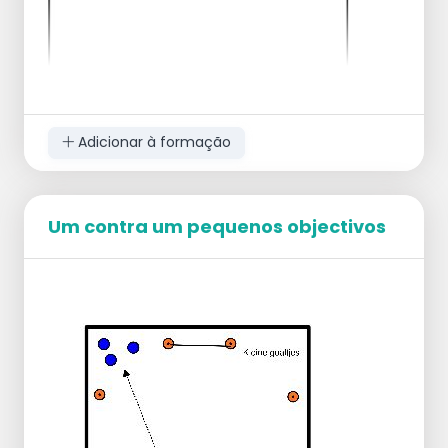
Adicionar à formação
Um contra um pequenos objectivos
todos os jogadores sentam-se numa
metade de um círculo
todos têm uma bola
manter as pernas esticadas acima do
chão
1º exercício = todos passam a bola para a
esquerda
2º exercício = todos passam a bola para a
direita