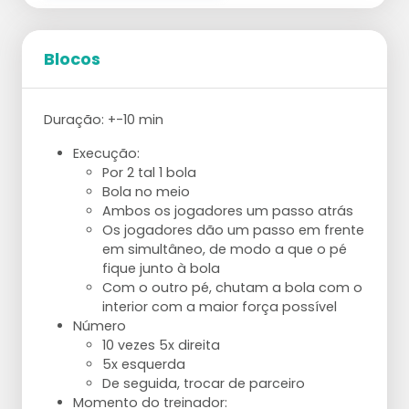
ao nível do joelho.
Ponte:
2 séries de 20 repetições
Blocos
Pranchas:
2 séries de 20-30 segundos
Agachamentos:
Duração: +-10 min
2 séries de 20 repetições
Flexões:
Execução:
2 séries de 15 repetições
Por 2 tal 1 bola
Burpees:
Bola no meio
2 séries de 10 repetições
Ambos os jogadores um passo atrás
Os jogadores dão um passo em frente
em simultâneo, de modo a que o pé
fique junto à bola
Com o outro pé, chutam a bola com o
interior com a maior força possível
Número
10 vezes 5x direita
5x esquerda
De seguida, trocar de parceiro
Momento do treinador: