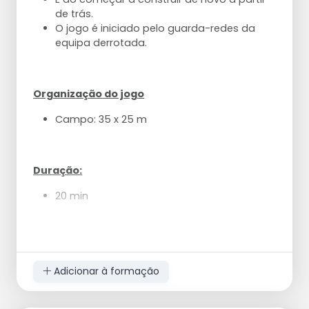
de trás.
O jogo é iniciado pelo guarda-redes da
equipa derrotada.
Organização do jogo
Campo: 35 x 25 m
Duração:
20 min
Treino:
Noções básicas
Adicionar à formação
Estar livre e correr livremente + recetor
corretamente virado
"SPEAK
"
Deixar ouvir ou mostrar que se está