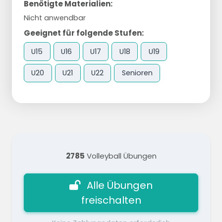
Benötigte Materialien:
Nicht anwendbar
Geeignet für folgende Stufen:
U15
U16
U17
U18
U19
U20
U21
U22
Senioren
2785
Volleyball Übungen
Alle Übungen
freischalten