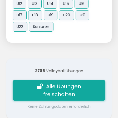
U12
U13
U14
U15
U16
U17
U18
U19
U20
U21
U22
Senioren
2785
Volleyball Übungen
Alle Übungen
freischalten
Keine Zahlungsdaten erforderlich