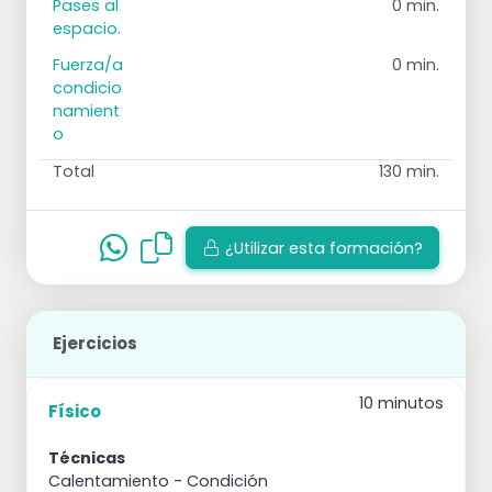
Pases al
0 min.
espacio.
Fuerza/a
0 min.
condicio
namient
o
Total
130 min.
¿Utilizar esta formación?
Ejercicios
10 minutos
Físico
Técnicas
Calentamiento
- Condición