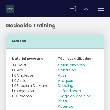
Gedeelde Training
Martes
Material necesario
Técnicas utilizadas
3 X Bola
Calentamiento
1 X Aro
Condición
1 X Chalecos
Pase
1 X Cintas
Ataques
1 X Escalera De Mano
Dribbling
1 X Objetivos
Defendiendo
13 X Peones
Juego de posición
Pasa
Potencia