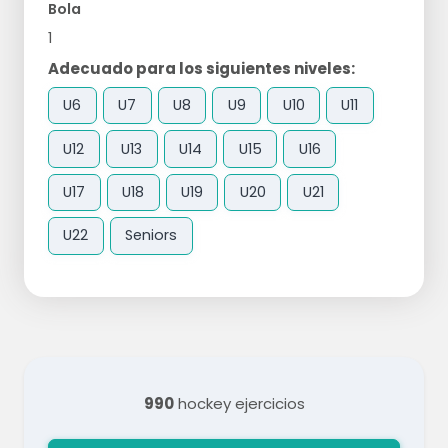
Bola
1
Adecuado para los siguientes niveles:
U6
U7
U8
U9
U10
U11
U12
U13
U14
U15
U16
U17
U18
U19
U20
U21
U22
Seniors
990
hockey ejercicios