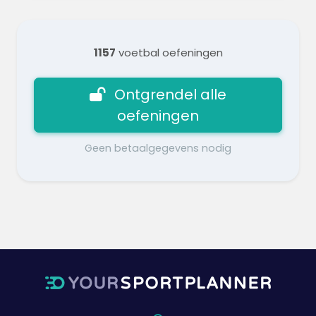
1157
voetbal oefeningen
Ontgrendel alle
oefeningen
Geen betaalgegevens nodig