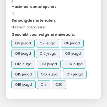
6
Maximaal aantal spelers
12
Benodigde materialen:
Niet van toepassing
Geschikt voor volgende niveau's:
O6 jeugd
O7 jeugd
O8 jeugd
O9 jeugd
O10 jeugd
O11 jeugd
O12 jeugd
O13 jeugd
O14 jeugd
O15 jeugd
O16 jeugd
O17 jeugd
O18 jeugd
O19
O20