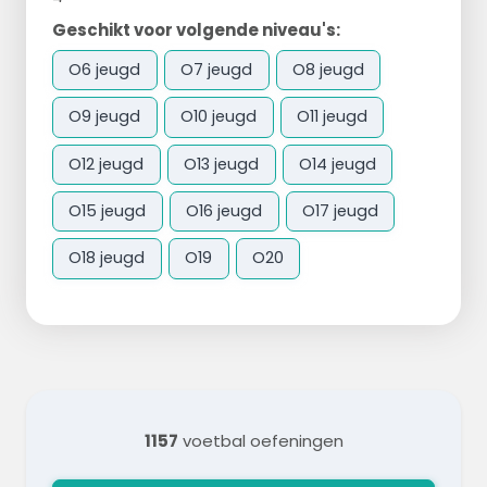
Geschikt voor volgende niveau's:
O6 jeugd
O7 jeugd
O8 jeugd
O9 jeugd
O10 jeugd
O11 jeugd
O12 jeugd
O13 jeugd
O14 jeugd
O15 jeugd
O16 jeugd
O17 jeugd
O18 jeugd
O19
O20
1157
voetbal oefeningen