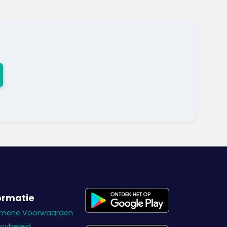
ormatie
emene Voorwaarden
acybeleid