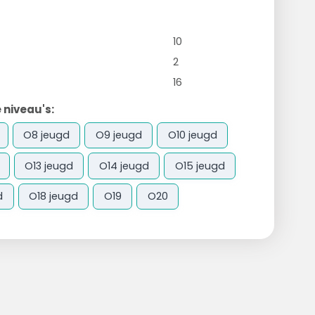
10
2
16
 niveau's:
O8 jeugd
O9 jeugd
O10 jeugd
O13 jeugd
O14 jeugd
O15 jeugd
d
O18 jeugd
O19
O20