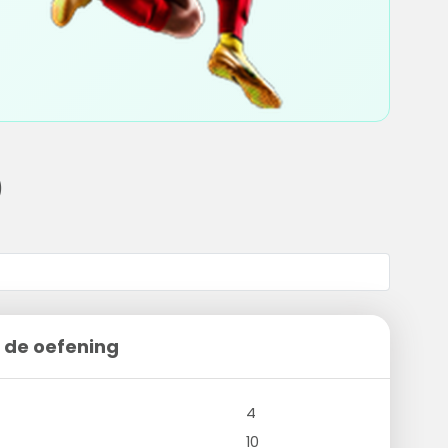
)
 de oefening
4
10