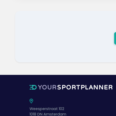
Weesperstraat 102
1018 DN
Amsterdam