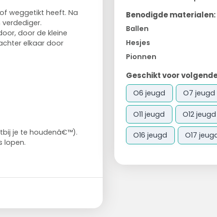
 of weggetikt heeft. Na
Benodigde materialen:
 verdediger.
Ballen
oor, door de kleine
Hesjes
 achter elkaar door
Pionnen
Geschikt voor volgende
O6 jeugd
O7 jeugd
O11 jeugd
O12 jeugd
tbij je te houdenâ€™).
O16 jeugd
O17 jeug
s lopen.