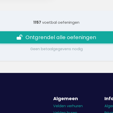
1157
voetbal oefeningen
Ontgrendel alle oefeningen
Geen betaalgegevens nodig
Algemeen
Inf
Velden verhuren
Alg
Velden huren
Priv