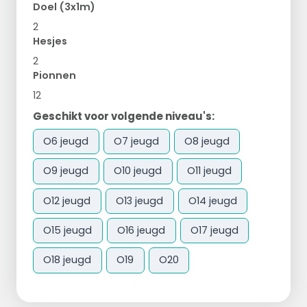
Doel (3x1m)
2
Hesjes
2
Pionnen
12
Geschikt voor volgende niveau's:
O6 jeugd
O7 jeugd
O8 jeugd
O9 jeugd
O10 jeugd
O11 jeugd
O12 jeugd
O13 jeugd
O14 jeugd
O15 jeugd
O16 jeugd
O17 jeugd
O18 jeugd
O19
O20