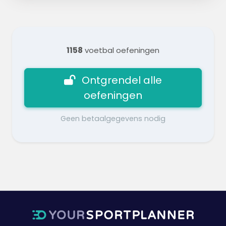
1158
voetbal oefeningen
Ontgrendel alle
oefeningen
Geen betaalgegevens nodig