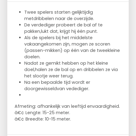
Twee spelers starten gelijktijdig
metdribbelen naar de overzijde.
De verdediger probeert de bal af te
pakken,lukt dat, krijgt hij
één punt.
Als de spelers bij het middelste
vakaangekomen zijn, mogen
ze scoren
(passen-mikken) op één van de tweekleine
doelen.
Nadat ze gemikt hebben op het kleine
doel,halen ze de bal
op en dribbelen ze via
het slootje weer terug.
Na een bepaalde tijd wordt er
doorgewisseldvan vedediger.
Afmeting: afhankelijk van leeftijd envaardigheid.
â€¢ Lengte: 15-25 meter.
â€¢ Breedte: 10-15 meter.