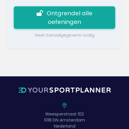
Ontgrendel alle
oefeningen
Geen betaalgegevens nodig
Weesperstraat 102
1018 DN
Amsterdam
Nederland