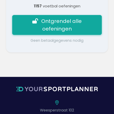
1157
voetbal oefeningen
Ontgrendel alle
oefeningen
Geen betaalgegevens nodig
Weesperstraat 102