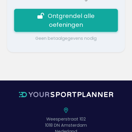
Ontgrendel alle
oefeningen
Geen betaalgegevens nodig
Weesperstraat 102
1018 DN
Amsterdam
Nederland