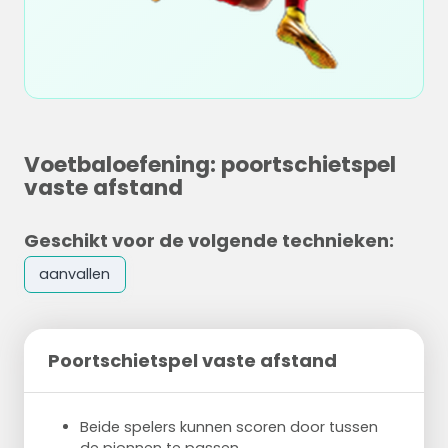
Voetbaloefening: poortschietspel
vaste afstand
Geschikt voor de volgende technieken:
aanvallen
Poortschietspel vaste afstand
Beide spelers kunnen scoren door tussen