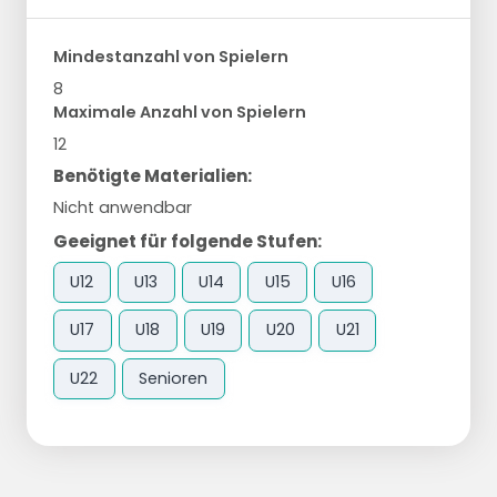
Mindestanzahl von Spielern
8
Maximale Anzahl von Spielern
12
Benötigte Materialien:
Nicht anwendbar
Geeignet für folgende Stufen:
U12
U13
U14
U15
U16
U17
U18
U19
U20
U21
U22
Senioren