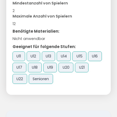
Mindestanzahl von Spielern
2
Maximale Anzahl von Spielern
12
Benötigte Materialien:
Nicht anwendbar
Geeignet für folgende Stufen:
U11
U12
U13
U14
U15
U16
U17
U18
U19
U20
U21
U22
Senioren