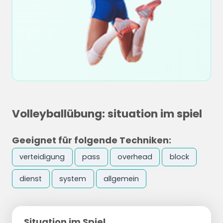
Volleyballübung: situation im spiel
Geeignet für folgende Techniken:
verteidigung
pass
overhead
block
dienst
system
allgemein
Situation im Spiel