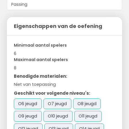
Eigenschappen van de oefening
Minimaal aantal spelers
6
Maximaal aantal spelers
8
Benodigde materialen:
Niet van toepassing
Geschikt voor volgende niveau's:
O6 jeugd
O7 jeugd
O8 jeugd
O9 jeugd
O10 jeugd
O11 jeugd
O12 jeugd
O13 jeugd
O14 jeugd