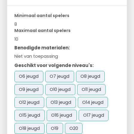
Minimaal aantal spelers
8
Maximaal aantal spelers
10
Benodigde materialen:
Niet van toepassing
Geschikt voor volgende niveau's:
O6 jeugd
O7 jeugd
O8 jeugd
O9 jeugd
O10 jeugd
O11 jeugd
O12 jeugd
O13 jeugd
O14 jeugd
O15 jeugd
O16 jeugd
O17 jeugd
O18 jeugd
O19
O20