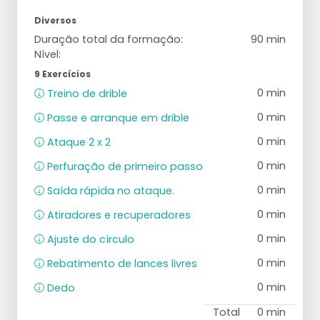
Diversos
Duração total da formação:
90 min
Nível:
9 Exercícios
0 min
Treino de drible
0 min
Passe e arranque em drible
0 min
Ataque 2 x 2
0 min
Perfuração de primeiro passo
0 min
Saída rápida no ataque.
0 min
Atiradores e recuperadores
0 min
Ajuste do círculo
0 min
Rebatimento de lances livres
0 min
Dedo
Total
0 min