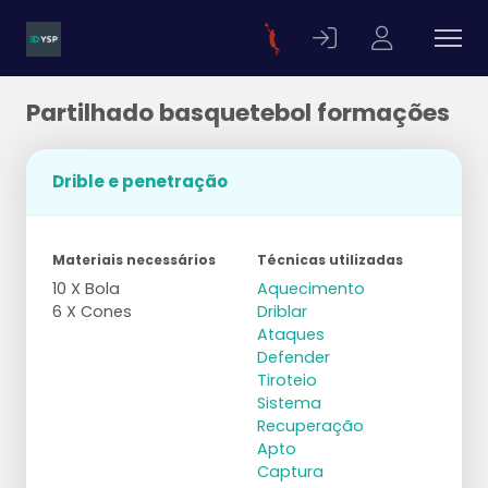
Partilhado basquetebol formações
Drible e penetração
Materiais necessários
Técnicas utilizadas
10 X Bola
Aquecimento
6 X Cones
Driblar
Ataques
Defender
Tiroteio
Sistema
Recuperação
Apto
Captura